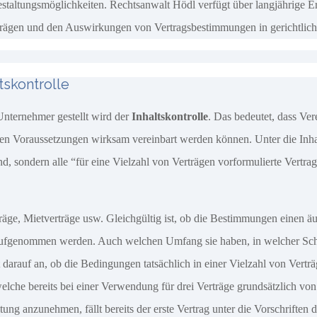
estaltungsmöglichkeiten. Rechtsanwalt Hödl verfügt über langjährige 
erträgen und den Auswirkungen von Vertragsbestimmungen in gerichtlic
skontrolle
Unternehmer gestellt wird der
Inhaltskontrolle
. Das bedeutet, dass Ve
n Voraussetzungen wirksam vereinbart werden können. Unter die Inhalt
d, sondern alle “für eine Vielzahl von Verträgen vorformulierte Vertra
träge, Mietverträge usw. Gleichgültig ist, ob die Bestimmungen einen ä
t aufgenommen werden. Auch welchen Umfang sie haben, in welcher Schrif
 darauf an, ob die Bedingungen tatsächlich in einer Vielzahl von Vert
lche bereits bei einer Verwendung für drei Verträge grundsätzlich von 
ung anzunehmen, fällt bereits der erste Vertrag unter die Vorschrifte